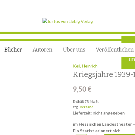
Q
Bücher
Autoren
Über uns
Veröffentlichen
Ho
un
Keil, Heinrich
Kriegsjahre 1939-
9,50
€
Enthält 7% MwSt.
zzgl.
Versand
Lieferzeit: nicht angegeben
im Hessischen Landestheater 
Ein Statist erinnert sich