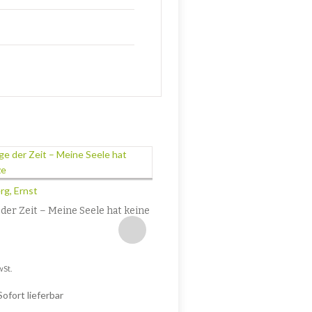
Niksch, Jo
Kopernikusplatz (Novelle)
g, Ernst
8,90
€
der Zeit – Meine Seele hat keine
Enthält 7% MwSt.
zzgl.
Versand
Lieferzeit: ca. 2-3 Werktage
wSt.
Sofort lieferbar