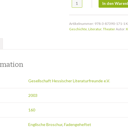
Kriegsjahre 1939-1944 Menge
In den Waren
Artikelnummer:
978-3-87390-171-1
K
Geschichte
,
Literatur
,
Theater
Autor:
K
rmation
Gesellschaft Hessischer Literaturfreunde e.V.
2003
160
Englische Broschur
,
Fadengeheftet