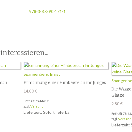
978-3-87390-171-1
nteressieren...
Spangenberg, Ernst
Spangenber
man
Ermahnung einer Himbeere an ihr Junges
Die Waage 
14,80
€
Glatze
Enthält 7% MwSt.
9,80
€
zzgl.
Versand
Lieferzeit: Sofort lieferbar
Enthält 7% M
zzgl.
Versand
Lieferzeit: 