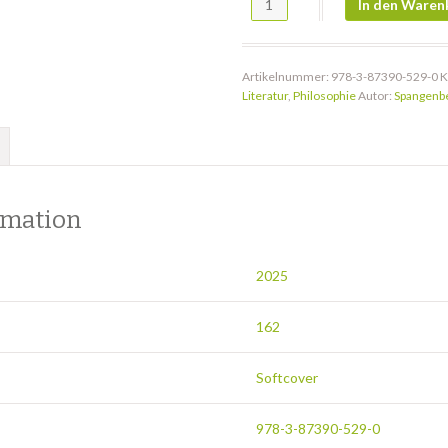
In den Waren
Artikelnummer:
978-3-87390-529-0
K
Literatur
,
Philosophie
Autor:
Spangenbe
rmation
2025
162
Softcover
978-3-87390-529-0