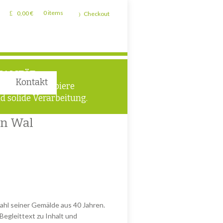
0,00
€
0 items
Checkout
UALITÄT
Kontakt
chwertige Papiere
d solide Verarbeitung.
n Wal
ahl seiner Gemälde aus 40 Jahren.
Begleittext zu Inhalt und