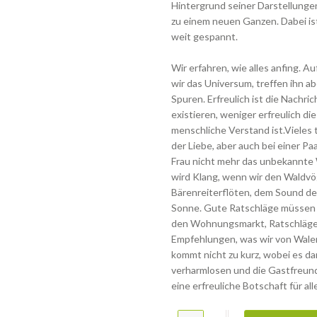
Hintergrund seiner Darstellunge
zu einem neuen Ganzen. Dabei is
weit gespannt.
Wir erfahren, wie alles anfing. 
wir das Universum, treffen ihn ab
Spuren. Erfreulich ist die Nachri
existieren, weniger erfreulich di
menschliche Verstand ist.Vieles 
der Liebe, aber auch bei einer Pa
Frau nicht mehr das unbekannte 
wird Klang, wenn wir den Waldvö
Bärenreiterflöten, dem Sound de
Sonne. Gute Ratschläge müssen ni
den Wohnungsmarkt, Ratschläge 
Empfehlungen, was wir von Walen
kommt nicht zu kurz, wobei es d
verharmlosen und die Gastfreund
eine erfreuliche Botschaft für all
Was kümmerts den Wal Menge