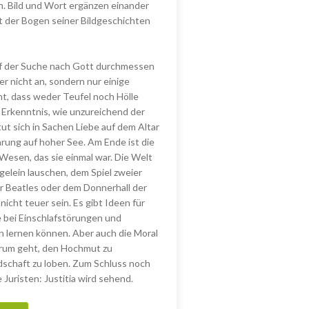
n. Bild und Wort ergänzen einander
t der Bogen seiner Bildgeschichten
Auf der Suche nach Gott durchmessen
er nicht an, sondern nur einige
cht, dass weder Teufel noch Hölle
e Erkenntnis, wie unzureichend der
tut sich in Sachen Liebe auf dem Altar
arung auf hoher See. Am Ende ist die
Wesen, das sie einmal war. Die Welt
gelein lauschen, dem Spiel zweier
r Beatles oder dem Donnerhall der
cht teuer sein. Es gibt Ideen für
bei Einschlafstörungen und
 lernen können. Aber auch die Moral
arum geht, den Hochmut zu
schaft zu loben. Zum Schluss noch
e Juristen: Justitia wird sehend.