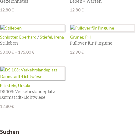
Gezeichnetes
Leben = Warten
12,80
€
12,80
€
Schlotter, Eberhard
/
Stiefel, Irena
Gruner, PH
Stilleben
Pullover für Pinguine
Preisspanne:
50,00
€
–
195,00
€
12,90
€
50,00 €
bis
195,00 €
Eckstein, Ursula
DS 103: Verkehrslandeplatz
Darmstadt-Lichtwiese
12,80
€
Suchen