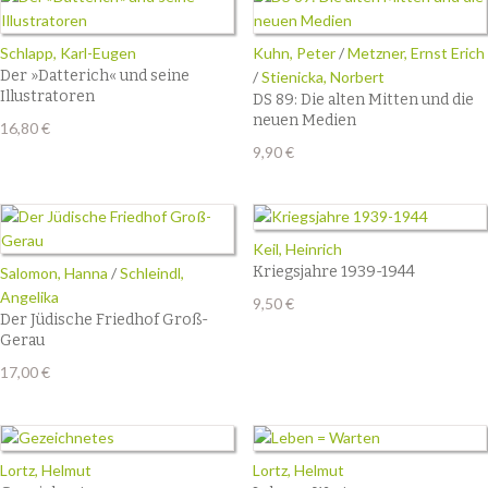
Schlapp, Karl-Eugen
Kuhn, Peter
/
Metzner, Ernst Erich
Der »Datterich« und seine
/
Stienicka, Norbert
Illustratoren
DS 89: Die alten Mitten und die
neuen Medien
16,80
€
9,90
€
Keil, Heinrich
Kriegsjahre 1939-1944
Salomon, Hanna
/
Schleindl,
Angelika
9,50
€
Der Jüdische Friedhof Groß-
Gerau
17,00
€
Lortz, Helmut
Lortz, Helmut