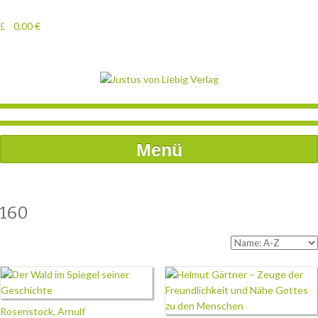
0,00
€
Menü
160
Rosenstock, Arnulf