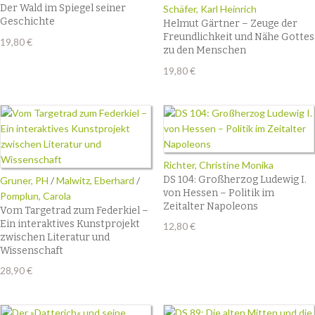
Der Wald im Spiegel seiner
Schäfer, Karl Heinrich
Geschichte
Helmut Gärtner – Zeuge der
Freundlichkeit und Nähe Gottes
19,80
€
zu den Menschen
19,80
€
Richter, Christine Monika
DS 104: Großherzog Ludewig I.
Gruner, PH
/
Malwitz, Eberhard
/
von Hessen – Politik im
Pomplun, Carola
Zeitalter Napoleons
Vom Targetrad zum Federkiel –
Ein interaktives Kunstprojekt
12,80
€
zwischen Literatur und
Wissenschaft
28,90
€