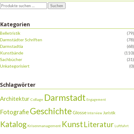
Suchen
Kategorien
Belletristik
(79)
Darmstädter Schriften
(78)
Darmstadtia
(68)
Kunstbände
(110)
Sachbücher
(31)
Unkategorisiert
(0)
Schlagwörter
Darmstadt
Architektur
Collage
Engagement
Geschichte
Fotografie
Glosse
Juristik
Interview
Katalog
Kunst
Literatur
Krisenmanagement
Luftfahrt