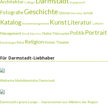
Darmstadt
Architektur
Collage
Engagement
Geschichte
Fotografie
Glosse
Juristik
Interview
Katalog
Kunst
Literatur
Krisenmanagement
Luftfahrt
Portrait
Politik
Natur
Management
Philosophie
Musik
Märchen
Religion
Theater
Roman
Reise
Psychologie
Für Darmstadt-Liebhaber
Welterbe Mathildenhöhe Darmstadt
Darmstadts grüne Lunge – Impressionen aus Wäldern der Region