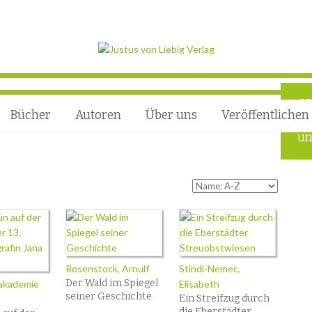
Q
Bücher
Autoren
Über uns
Veröffentlichen
Ho
un
Rosenstock, Arnulf
Stindl-Nemec,
Der Wald im Spiegel
akademie
Elisabeth
seiner Geschichte
Ein Streifzug durch
die Eberstädter