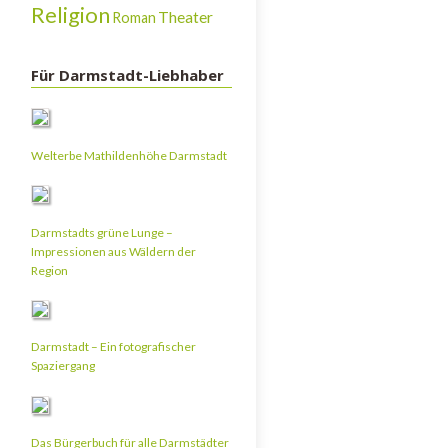
Religion
Theater
Roman
Für Darmstadt-Liebhaber
Welterbe Mathildenhöhe Darmstadt
Darmstadts grüne Lunge –
Impressionen aus Wäldern der
Region
Darmstadt – Ein fotografischer
Spaziergang
Das Bürgerbuch für alle Darmstädter