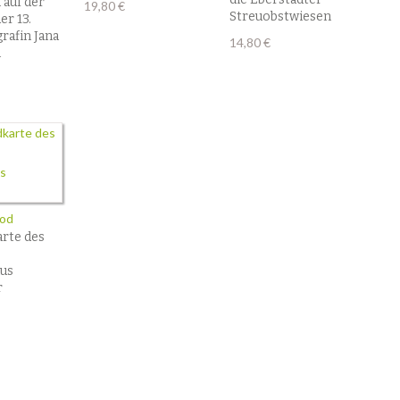
auf der
19,80
€
Streuobstwiesen
er 13.
rafin Jana
14,80
€
n
nod
arte des
us
r