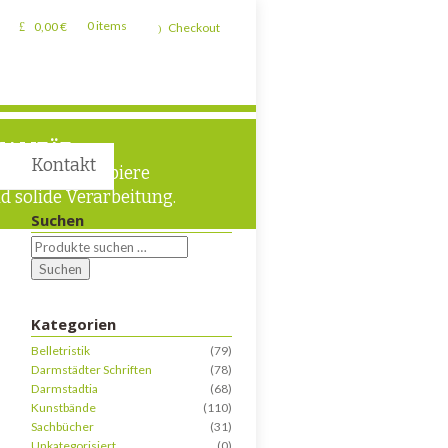
0,00
€
0 items
Checkout
UALITÄT
Kontakt
chwertige Papiere
d solide Verarbeitung.
Suchen
Suchen
Kategorien
Belletristik
(79)
Darmstädter Schriften
(78)
Darmstadtia
(68)
Kunstbände
(110)
Sachbücher
(31)
Unkategorisiert
(0)