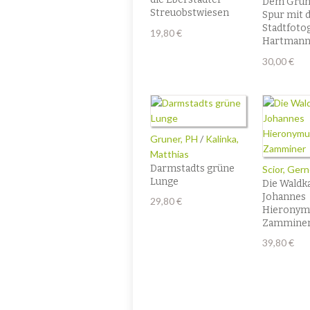
Dem Grün 
Streuobstwiesen
Spur mit d
Stadtfotog
19,80
€
Hartman
30,00
€
Gruner, PH
/
Kalinka,
Matthias
Darmstadts grüne
Scior, Ger
Lunge
Die Waldk
Johannes
29,80
€
Hieronym
Zammine
39,80
€