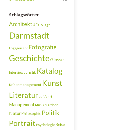
Schlagwörter
Architektur
Collage
Darmstadt
Fotografie
Engagement
Geschichte
Glosse
Katalog
Juristik
Interview
Kunst
Krisenmanagement
Literatur
Luftfahrt
Management
Musik
Märchen
Politik
Natur
Philosophie
Portrait
Reise
Psychologie