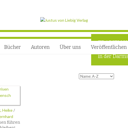
TRADITION
Bücher
Autoren
Über uns
Veröffentlichen
Wissenschaft
in der Darms
, Heike
/
Bernhard
sen führen
bleiben!