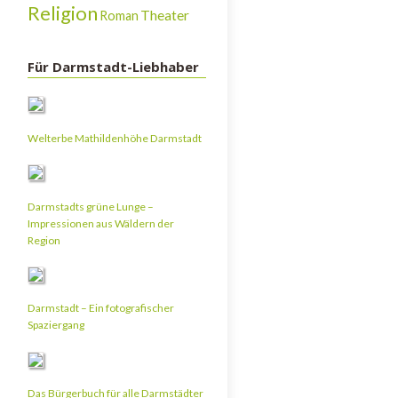
Religion
Theater
Roman
Für Darmstadt-Liebhaber
Welterbe Mathildenhöhe Darmstadt
Darmstadts grüne Lunge –
Impressionen aus Wäldern der
Region
Darmstadt – Ein fotografischer
Spaziergang
Das Bürgerbuch für alle Darmstädter