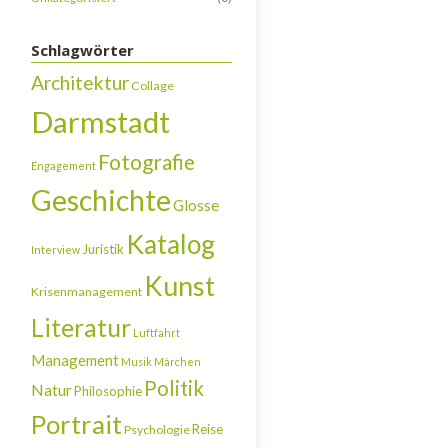
Schlagwörter
Architektur
Collage
Darmstadt
Fotografie
Engagement
Geschichte
Glosse
Katalog
Juristik
Interview
Kunst
Krisenmanagement
Literatur
Luftfahrt
Management
Musik
Märchen
Politik
Natur
Philosophie
Portrait
Reise
Psychologie