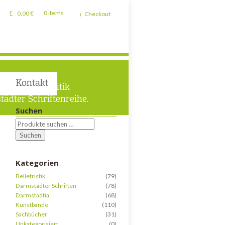
0,00
€
0 items
Checkout
Kontakt
 und Lokalpolitik
tädter Schriftenreihe.
Suchen
Suchen
Kategorien
Belletristik
(79)
Darmstädter Schriften
(78)
Darmstadtia
(68)
Kunstbände
(110)
Sachbücher
(31)
Unkategorisiert
(0)