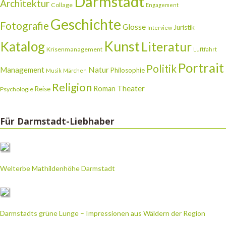
Darmstadt
Architektur
Collage
Engagement
Geschichte
Fotografie
Glosse
Juristik
Interview
Katalog
Kunst
Literatur
Krisenmanagement
Luftfahrt
Portrait
Politik
Natur
Management
Philosophie
Musik
Märchen
Religion
Theater
Roman
Reise
Psychologie
Für Darmstadt-Liebhaber
Welterbe Mathildenhöhe Darmstadt
Darmstadts grüne Lunge – Impressionen aus Wäldern der Region