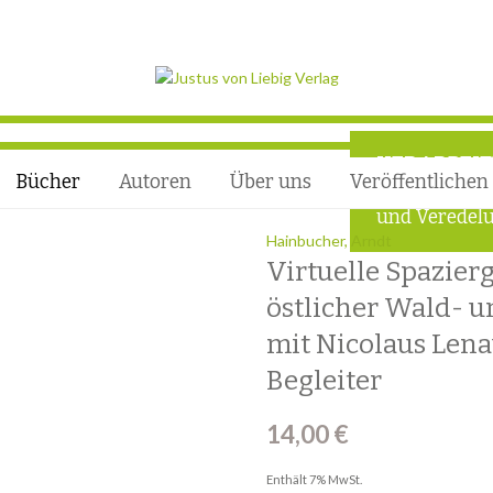
VERARBEI
Bücher
Autoren
Über uns
Veröffentlichen
Außergewöhn
und Veredelu
Hainbucher, Arndt
Virtuelle Spazier
östlicher Wald- u
mit Nicolaus Lena
Begleiter
14,00
€
Enthält 7% MwSt.