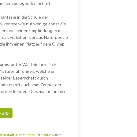
m der vorliegenden Schrift.
hantasie in die Schule der
, konnte wie nur wenige sonst die
hlen und seinen Empfindungen mit
uck verleihen. Lenaus Naturpoesie
die ihm einen Platz auf dem Olymp
 Darmstädter Wald nie heimisch
 Naturerfahrungen, welche er
 seiner Leserschaft durch
 hätten oft auch vom Zauber der
ühren können. Dies macht ihn hier
adts östlicher Wald- und Parklandschaft mit Nicolaus Lenau als poetis
korb
armstadt
,
Geschichte
,
Literatur
Autor: