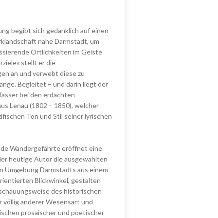
ung begibt sich gedanklich auf einen
arklandschaft nahe Darmstadt, um
ssierende Örtlichkeiten im Geiste
iele« stellt er die
gen an und verwebt diese zu
änge. Begleitet – und darin liegt der
fasser bei den erdachten
aus Lenau (1802 – 1850), welcher
fischen Ton und Stil seiner lyrischen
ende Wandergefährte eröffnet eine
der heutige Autor die ausgewählten
en Umgebung Darmstadts aus einem
rientierten Blickwinkel, gestalten
nschauungsweise des historischen
r völlig anderer Wesensart und
ischen prosaischer und poetischer