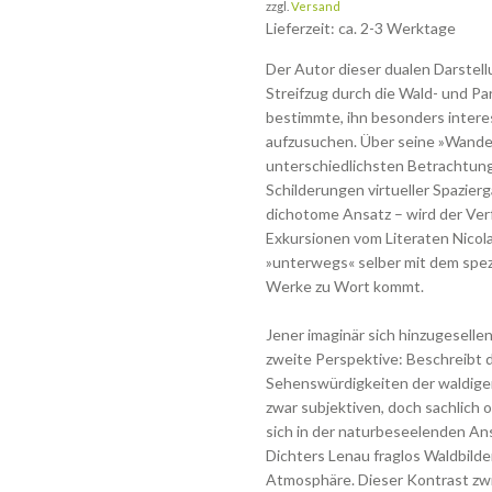
zzgl.
Versand
Lieferzeit: ca. 2-3 Werktage
Der Autor dieser dualen Darstell
Streifzug durch die Wald- und P
bestimmte, ihn besonders intere
aufzusuchen. Über seine »Wanderz
unterschiedlichsten Betrachtun
Schilderungen virtueller Spazierg
dichotome Ansatz – wird der Ver
Exkursionen vom Literaten Nicol
»unterwegs« selber mit dem spezi
Werke zu Wort kommt.
Jener imaginär sich hinzugesell
zweite Perspektive: Beschreibt 
Sehenswürdigkeiten der waldig
zwar subjektiven, doch sachlich o
sich in der naturbeseelenden A
Dichters Lenau fraglos Waldbilde
Atmosphäre. Dieser Kontrast zw