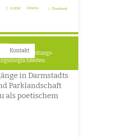
0,00
€
0 items
Checkout
TUNG
Kontakt
liche Verarbeitungs-
ngsmöglichkeiten.
gänge in Darmstadts
nd Parklandschaft
u als poetischem