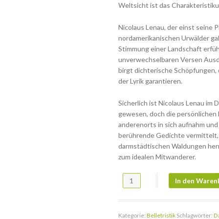
Weltsicht ist das Charakteristiku
Nicolaus Lenau, der einst seine P
nordamerikanischen Urwälder gab
Stimmung einer Landschaft erfü
unverwechselbaren Versen Ausdr
birgt dichterische Schöpfungen, 
der Lyrik garantieren.
Sicherlich ist Nicolaus Lenau im
gewesen, doch die persönlichen
anderenorts in sich aufnahm und
berührende Gedichte vermittelt,
darmstädtischen Waldungen herr
zum idealen Mitwanderer.
Virtuelle Spaziergänge in Darmst
In den Waren
Kategorie:
Belletristik
Schlagwörter:
D