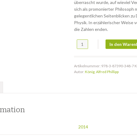
überrascht wurde, auf wieviel Ver
sich als promonierter Philosoph 
gelegentlichen Seitenblicken zu
Physik. In erzählerischer Weise 
die Zahlen enden.
Perasélaos Menge
In den Waren
Artikelnummer:
978-3-87390-348-7
K
Autor:
König, Alfred Phillipp
rmation
2014