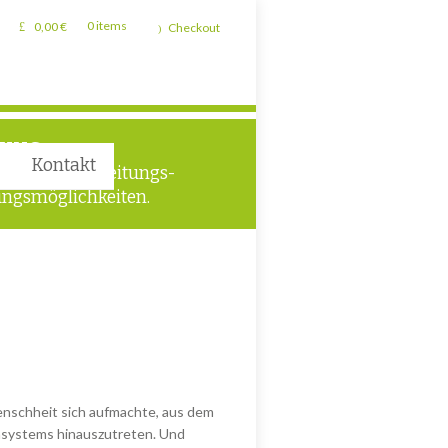
0,00
€
0 items
Checkout
TUNG
Kontakt
liche Verarbeitungs-
ngsmöglichkeiten.
Menschheit sich aufmachte, aus dem
nsystems hinauszutreten. Und