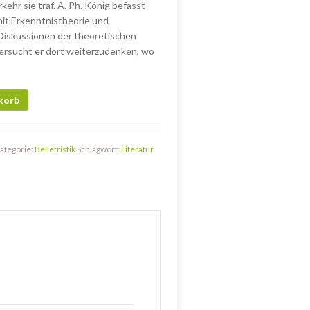
kehr sie traf. A. Ph. König befasst
mit Erkenntnistheorie und
 Diskussionen der theoretischen
versucht er dort weiterzudenken, wo
korb
ategorie:
Belletristik
Schlagwort:
Literatur