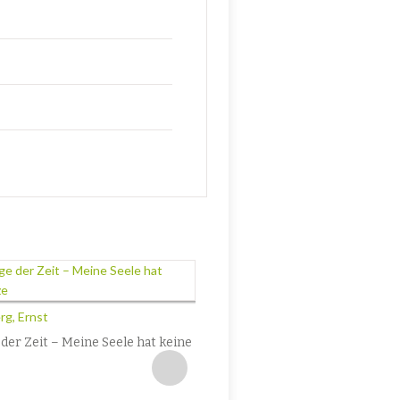
Niksch, Jo
Kopernikusplatz (Novelle)
g, Ernst
8,90
€
der Zeit – Meine Seele hat keine
Enthält 7% MwSt.
zzgl.
Versand
Lieferzeit: ca. 2-3 Werktage