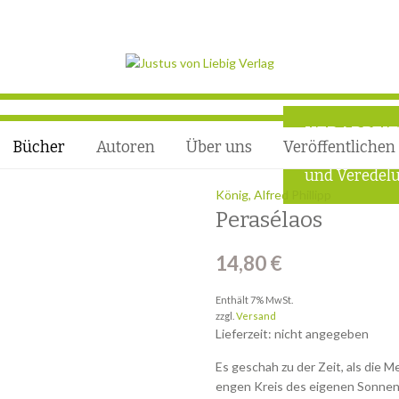
VERARBEI
Bücher
Autoren
Über uns
Veröffentlichen
Außergewöhn
und Veredelu
König, Alfred Phillipp
Perasélaos
14,80
€
Enthält 7% MwSt.
zzgl.
Versand
Lieferzeit: nicht angegeben
Es geschah zu der Zeit, als die 
engen Kreis des eigenen Sonne