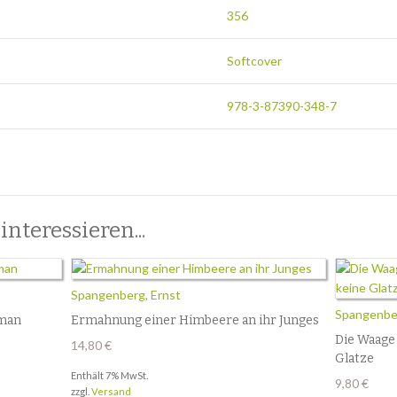
356
Softcover
978-3-87390-348-7
nteressieren...
Spangenberg, Ernst
Spangenber
man
Ermahnung einer Himbeere an ihr Junges
Die Waage 
14,80
€
Glatze
Enthält 7% MwSt.
9,80
€
zzgl.
Versand