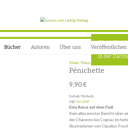
TRADITION
Bücher
Autoren
Über uns
Veröffentlichen
Wissenschaft
in der Darms
Staat, Klaus
Pénichette
9,90
€
Enthält 7% MwSt.
zzgl.
Versand
Eine Reise auf dem Fluß
Kein allzu ernster Bericht über e
der Charente bei Cognac im heit
Illustrationen von Claudius Posc