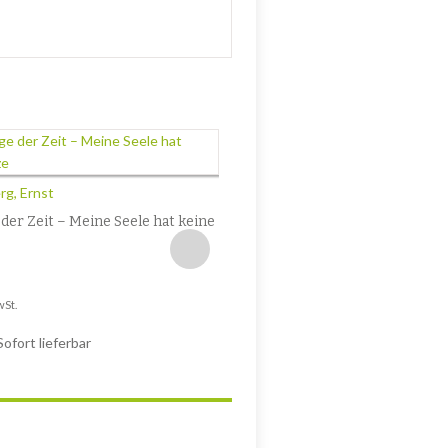
Niksch, Jo
Kopernikusplatz (Novelle)
g, Ernst
8,90
€
der Zeit – Meine Seele hat keine
Enthält 7% MwSt.
zzgl.
Versand
Lieferzeit: ca. 2-3 Werktage
wSt.
Sofort lieferbar