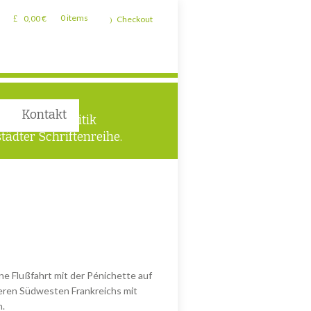
0,00
€
0 items
Checkout
Kontakt
 und Lokalpolitik
tädter Schriftenreihe.
ine Flußfahrt mit der Pénichette auf
eren Südwesten Frankreichs mit
h.