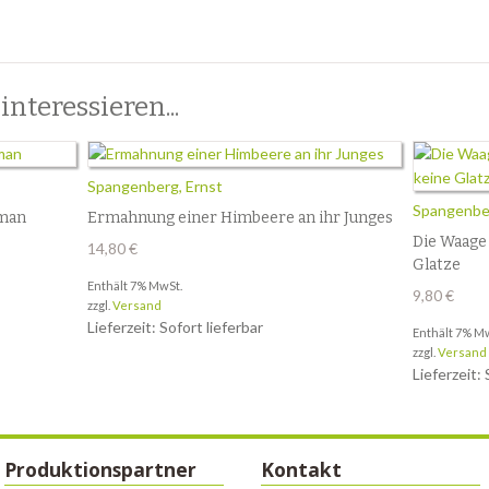
nteressieren...
Spangenberg, Ernst
Spangenber
man
Ermahnung einer Himbeere an ihr Junges
Die Waage 
14,80
€
Glatze
Enthält 7% MwSt.
9,80
€
zzgl.
Versand
Lieferzeit: Sofort lieferbar
Enthält 7% M
zzgl.
Versand
Lieferzeit: 
Produktionspartner
Kontakt