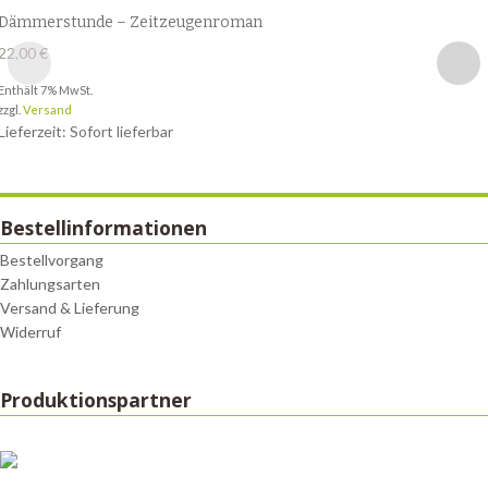
Dämmerstunde – Zeitzeugenroman
22,00
€
Enthält 7% MwSt.
zzgl.
Versand
Lieferzeit: Sofort lieferbar
Bestellinformationen
Bestellvorgang
Zahlungsarten
Versand & Lieferung
Widerruf
Produktionspartner