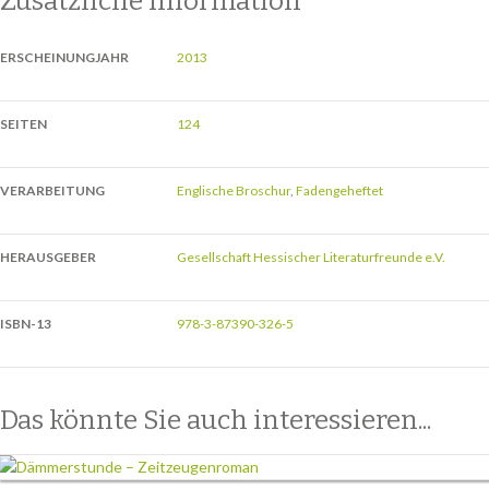
Zusätzliche Information
ERSCHEINUNGJAHR
2013
SEITEN
124
VERARBEITUNG
Englische Broschur
,
Fadengeheftet
HERAUSGEBER
Gesellschaft Hessischer Literaturfreunde e.V.
ISBN-13
978-3-87390-326-5
Das könnte Sie auch interessieren...