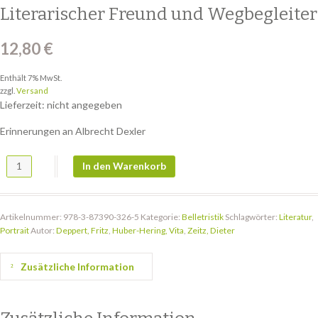
Literarischer Freund und Wegbegleiter
12,80
€
Enthält 7% MwSt.
zzgl.
Versand
Lieferzeit: nicht angegeben
Erinnerungen an Albrecht Dexler
Literarischer Freund und Wegbegleiter Menge
In den Warenkorb
Artikelnummer:
978-3-87390-326-5
Kategorie:
Belletristik
Schlagwörter:
Literatur
,
Portrait
Autor:
Deppert, Fritz
,
Huber-Hering, Vita
,
Zeitz, Dieter
Zusätzliche Information