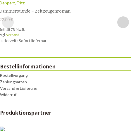
Deppert, Fritz
Dämmerstunde – Zeitzeugenroman
22,00
€
Enthält 7% MwSt.
zzgl.
Versand
Lieferzeit: Sofort lieferbar
Bestellinformationen
Bestellvorgang
Zahlungsarten
Versand & Lieferung
Widerruf
Produktionspartner