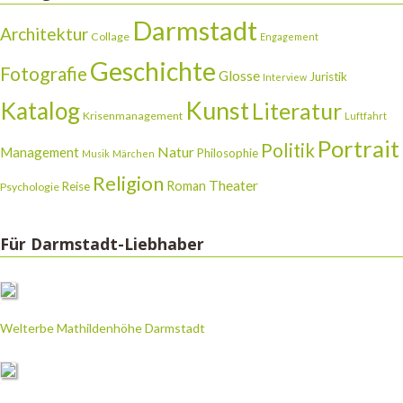
Darmstadt
Architektur
Collage
Engagement
Geschichte
Fotografie
Glosse
Juristik
Interview
Katalog
Kunst
Literatur
Krisenmanagement
Luftfahrt
Portrait
Politik
Natur
Management
Philosophie
Musik
Märchen
Religion
Theater
Roman
Reise
Psychologie
Für Darmstadt-Liebhaber
Welterbe Mathildenhöhe Darmstadt