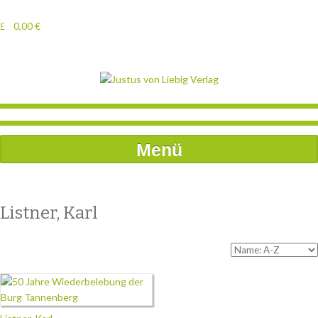
0,00
€
Menü
Listner, Karl