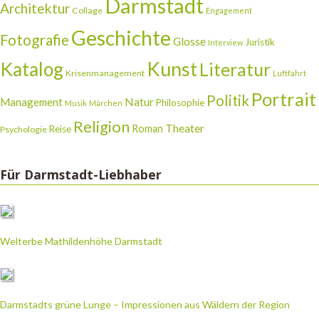
Darmstadt
Architektur
Collage
Engagement
Geschichte
Fotografie
Glosse
Juristik
Interview
Katalog
Kunst
Literatur
Krisenmanagement
Luftfahrt
Portrait
Politik
Natur
Management
Philosophie
Musik
Märchen
Religion
Theater
Roman
Reise
Psychologie
Für Darmstadt-Liebhaber
Welterbe Mathildenhöhe Darmstadt
Darmstadts grüne Lunge – Impressionen aus Wäldern der Region