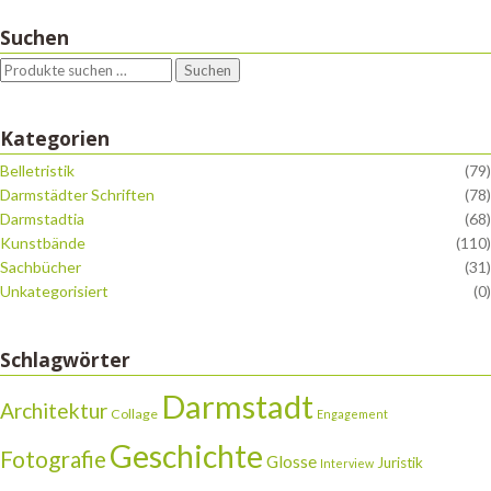
Suchen
Suchen
Kategorien
Belletristik
(79)
Darmstädter Schriften
(78)
Darmstadtia
(68)
Kunstbände
(110)
Sachbücher
(31)
Unkategorisiert
(0)
Schlagwörter
Darmstadt
Architektur
Collage
Engagement
Geschichte
Fotografie
Glosse
Juristik
Interview