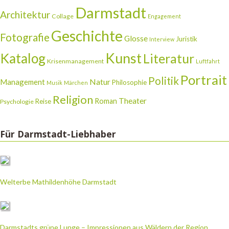
Darmstadt
Architektur
Collage
Engagement
Geschichte
Fotografie
Glosse
Juristik
Interview
Katalog
Kunst
Literatur
Krisenmanagement
Luftfahrt
Portrait
Politik
Natur
Management
Philosophie
Musik
Märchen
Religion
Theater
Roman
Reise
Psychologie
Für Darmstadt-Liebhaber
Welterbe Mathildenhöhe Darmstadt
Darmstadts grüne Lunge – Impressionen aus Wäldern der Region