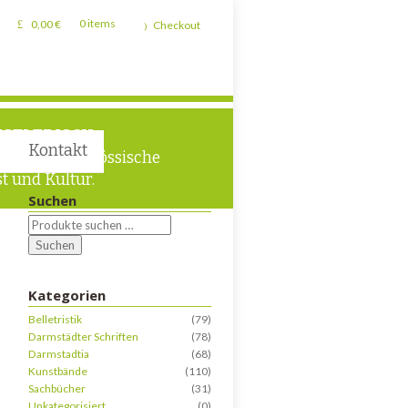
0,00
€
0 items
Checkout
STLERISCH
Kontakt
m für zeitgenössische
t und Kultur.
Suchen
Suchen
Kategorien
Belletristik
(79)
Darmstädter Schriften
(78)
Darmstadtia
(68)
Kunstbände
(110)
Sachbücher
(31)
Unkategorisiert
(0)