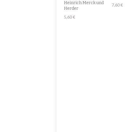
Heinrich Merck und
7,60
€
Herder
5,60
€