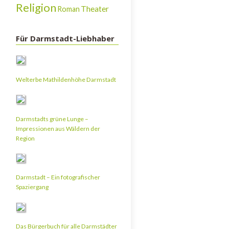
Religion
Theater
Roman
Für Darmstadt-Liebhaber
Welterbe Mathildenhöhe Darmstadt
Darmstadts grüne Lunge –
Impressionen aus Wäldern der
Region
Darmstadt – Ein fotografischer
Spaziergang
Das Bürgerbuch für alle Darmstädter