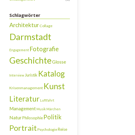
Schlagwörter
Architektur
Collage
Darmstadt
Fotografie
Engagement
Geschichte
Glosse
Katalog
Juristik
Interview
Kunst
Krisenmanagement
Literatur
Luftfahrt
Management
Musik
Märchen
Politik
Natur
Philosophie
Portrait
Reise
Psychologie