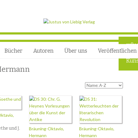
KÜN
Bücher
Autoren
Über uns
Veröffentlichen
Foru
Kuns
 Hermann
ktavio,
the und J.
Bräuning-Oktavio,
Bräuning-Oktavio,
Hermann
Hermann