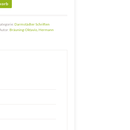
Menge
korb
ategorie:
Darmstädter Schriften
Autor:
Bräuning-Oktavio, Hermann