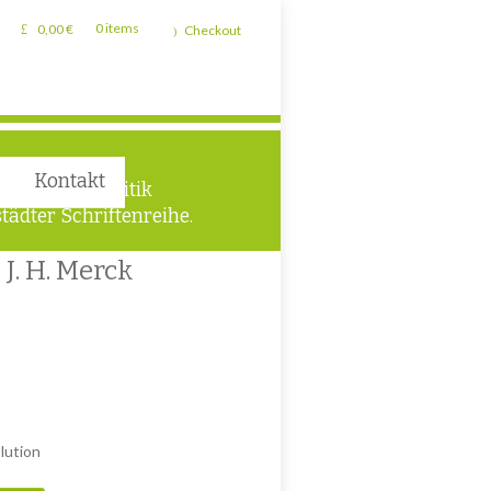
0,00
€
0 items
Checkout
Kontakt
 und Lokalpolitik
tädter Schriftenreihe.
J. H. Merck
lution