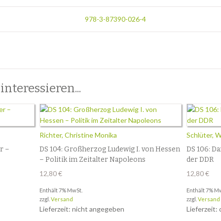
978-3-87390-026-4
nteressieren...
Richter, Christine Monika
Schlüter, 
r –
DS 104: Großherzog Ludewig I. von Hessen
DS 106: Da
– Politik im Zeitalter Napoleons
der DDR
12,80
€
12,80
€
Enthält 7% MwSt.
Enthält 7% M
zzgl.
Versand
zzgl.
Versand
Lieferzeit: nicht angegeben
Lieferzeit: