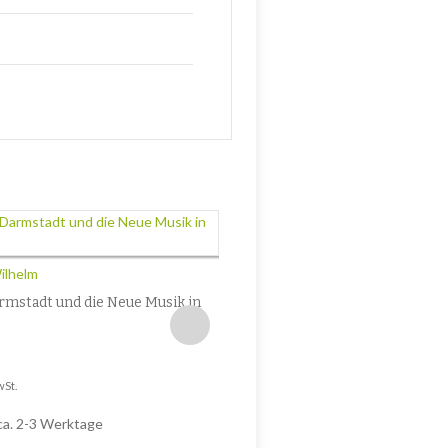
Büchner, Luise
DS 17: Ein Dichter
Wilhelm
7,60
€
rmstadt und die Neue Musik in
Enthält 7% MwSt.
zzgl.
Versand
Lieferzeit: nicht angegeben
wSt.
 ca. 2-3 Werktage