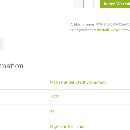
DS 26: Goethe und J. H. Merck 
In den Waren
Artikelnummer:
978-3-87390-026-4
K
Schlagwörter:
Darmstadt
,
Geschichte
rmation
Magistrat der Stadt Darmstadt
1970
244
Englische Broschur