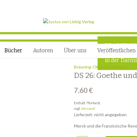
TRADITION
Bücher
Autoren
Über uns
Veröffentlichen
Wissenschaft
in der Darms
Bräuning-Oktavio, Hermann
DS 26: Goethe und 
7,60
€
Enthält 7% MwSt.
zzgl.
Versand
Lieferzeit: nicht angegeben
Merck und die Französische Revo