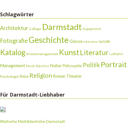
Schlagwörter
Darmstadt
Architektur
Collage
Engagement
Geschichte
Fotografie
Glosse
Juristik
Interview
Katalog
Kunst
Literatur
Krisenmanagement
Luftfahrt
Portrait
Politik
Natur
Management
Philosophie
Musik
Märchen
Religion
Theater
Roman
Reise
Psychologie
Für Darmstadt-Liebhaber
Welterbe Mathildenhöhe Darmstadt