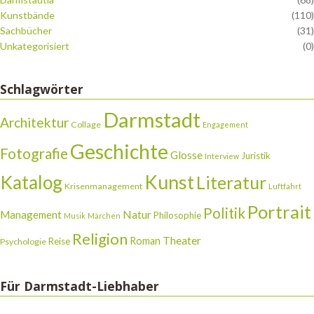
Kunstbände
(110)
Sachbücher
(31)
Unkategorisiert
(0)
Schlagwörter
Darmstadt
Architektur
Collage
Engagement
Geschichte
Fotografie
Glosse
Juristik
Interview
Katalog
Kunst
Literatur
Krisenmanagement
Luftfahrt
Portrait
Politik
Natur
Management
Philosophie
Musik
Märchen
Religion
Theater
Roman
Reise
Psychologie
Für Darmstadt-Liebhaber