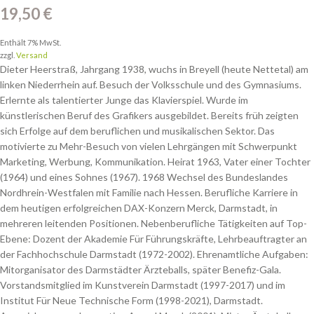
19,50
€
Enthält 7% MwSt.
zzgl.
Versand
Dieter Heerstraß, Jahrgang 1938, wuchs in Breyell (heute Nettetal) am
linken Niederrhein auf. Besuch der Volksschule und des Gymnasiums.
Erlernte als talentierter Junge das Klavierspiel. Wurde im
künstlerischen Beruf des Grafikers ausgebildet. Bereits früh zeigten
sich Erfolge auf dem beruflichen und musikalischen Sektor. Das
motivierte zu Mehr-Besuch von vielen Lehrgängen mit Schwerpunkt
Marketing, Werbung, Kommunikation. Heirat 1963, Vater einer Tochter
(1964) und eines Sohnes (1967). 1968 Wechsel des Bundeslandes
Nordhrein-Westfalen mit Familie nach Hessen. Berufliche Karriere in
dem heutigen erfolgreichen DAX-Konzern Merck, Darmstadt, in
mehreren leitenden Positionen. Nebenberufliche Tätigkeiten auf Top-
Ebene: Dozent der Akademie Für Führungskräfte, Lehrbeauftragter an
der Fachhochschule Darmstadt (1972-2002). Ehrenamtliche Aufgaben:
Mitorganisator des Darmstädter Ärzteballs, später Benefiz-Gala.
Vorstandsmitglied im Kunstverein Darmstadt (1997-2017) und im
Institut Für Neue Technische Form (1998-2021), Darmstadt.