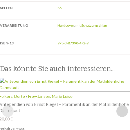
SEITEN
86
VERARBEITUNG
Hardcover
,
mit Schutzumschlag
ISBN-13
978-3-87390-472-9
Das könnte Sie auch interessieren...
Folkers, Dörte
/
Frey-Jansen, Marie Luise
Antependien von Ernst Riegel – Paramentik an der Mathildenhöhe
Darmstadt
20,00
€
Enthält 7% MwSt.