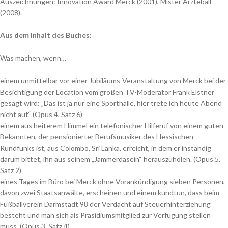
Auszeichnungen: Innovation Award Merck (2001), Mister Ärzteball
(2008).
Aus dem Inhalt des Buches:
Was machen, wenn…
einem unmittelbar vor einer Jubiläums-Veranstaltung von Merck bei der
Besichtigung der Location vom großen TV-Moderator Frank Elstner
gesagt wird: „Das ist ja nur eine Sporthalle, hier trete ich heute Abend
nicht auf.“ (Opus 4, Satz 6)
einem aus heiterem Himmel ein telefonischer Hilferuf von einem guten
Bekannten, der pensionierter Berufsmusiker des Hessischen
Rundfunks ist, aus Colombo, Sri Lanka, erreicht, in dem er inständig
darum bittet, ihn aus seinem „Jammerdasein“ herauszuholen. (Opus 5,
Satz 2)
eines Tages im Büro bei Merck ohne Vorankündigung sieben Personen,
davon zwei Staatsanwälte, erscheinen und einem kundtun, dass beim
Fußballverein Darmstadt 98 der Verdacht auf Steuerhinterziehung
besteht und man sich als Präsidiumsmitglied zur Verfügung stellen
muss. (Opus 3, Satz 4)