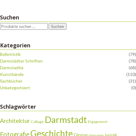
Suchen
Suchen
Kategorien
Belletristik
(79)
Darmstädter Schriften
(78)
Darmstadtia
(68)
Kunstbände
(110)
Sachbücher
(31)
Unkategorisiert
(0)
Schlagwörter
Darmstadt
Architektur
Collage
Engagement
Geschichte
Fotografie
Glosse
Juristik
Interview