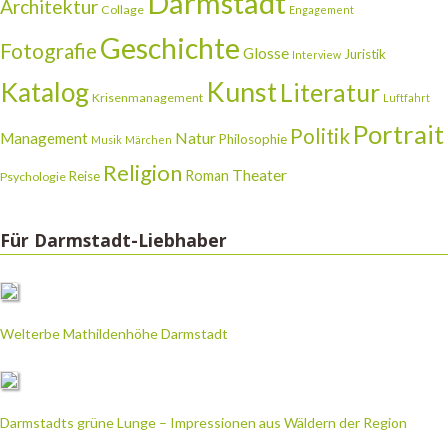
Darmstadt
Architektur
Collage
Engagement
Geschichte
Fotografie
Glosse
Juristik
Interview
Katalog
Kunst
Literatur
Krisenmanagement
Luftfahrt
Portrait
Politik
Natur
Management
Philosophie
Musik
Märchen
Religion
Theater
Roman
Reise
Psychologie
Für Darmstadt-Liebhaber
Welterbe Mathildenhöhe Darmstadt
Darmstadts grüne Lunge – Impressionen aus Wäldern der Region