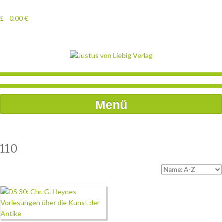
0,00
€
Menü
110