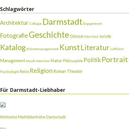
Schlagwörter
Darmstadt
Architektur
Collage
Engagement
Geschichte
Fotografie
Glosse
Juristik
Interview
Katalog
Kunst
Literatur
Krisenmanagement
Luftfahrt
Portrait
Politik
Natur
Management
Philosophie
Musik
Märchen
Religion
Theater
Roman
Reise
Psychologie
Für Darmstadt-Liebhaber
Welterbe Mathildenhöhe Darmstadt