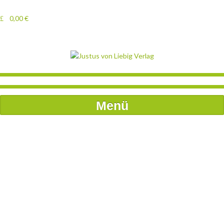
0,00
€
Menü