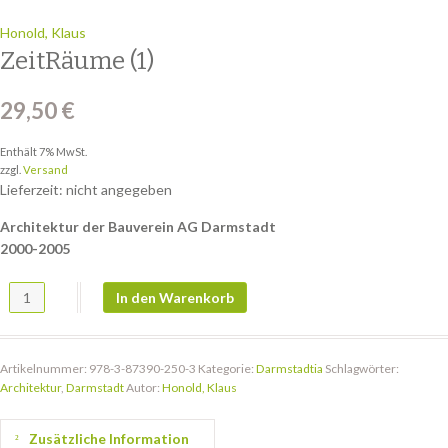
Honold, Klaus
ZeitRäume (1)
29,50
€
Enthält 7% MwSt.
zzgl.
Versand
Lieferzeit: nicht angegeben
Architektur der Bauverein AG Darmstadt
2000-2005
ZeitRäume (1) Menge
In den Warenkorb
Artikelnummer:
978-3-87390-250-3
Kategorie:
Darmstadtia
Schlagwörter:
Architektur
,
Darmstadt
Autor:
Honold, Klaus
Zusätzliche Information