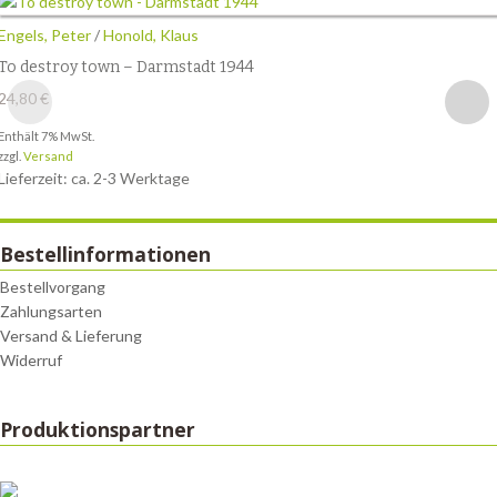
Engels, Peter
/
Honold, Klaus
To destroy town – Darmstadt 1944
24,80
€
Enthält 7% MwSt.
zzgl.
Versand
Lieferzeit: ca. 2-3 Werktage
Bestellinformationen
Bestellvorgang
Zahlungsarten
Versand & Lieferung
Widerruf
Produktionspartner