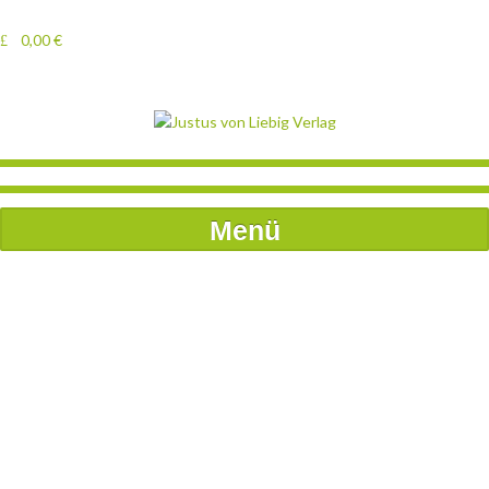
0,00
€
Menü