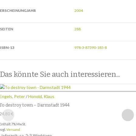
ERSCHEINUNGJAHR
2004
SEITEN
288
ISBN-13
978-3-87390-185-8
Das könnte Sie auch interessieren...
Engels, Peter
/
Honold, Klaus
To destroy town – Darmstadt 1944
24,80
€
Enthält 7% MwSt.
zzgl.
Versand
Lieferzeit: ca. 2-3 Werktage