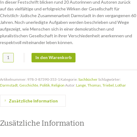
In dieser Festschrift blicken rund 20 Autorinnen und Autoren zurück
auf das vielfältige und erfolgreiche Wirken der Gesellschaft für
Christlich-Jüdische Zusammenarbeit Darmstadt in den vergangenen 60
Jahren. Noch unerledigte Aufgaben werden beschrieben und Wege
aufgezeigt, wie Menschen sich in einer demokratischen und
pluralistischen Gesellschaft in ihrer Verschiedenheit anerkennen und
respektvoll miteinander leben können.
„Geh nicht den alten Weg zurück!“ Menge
In den Warenkorb
Artikelnummer:
978-3-87390-353-1
Kategorie:
Sachbücher
Schlagwörter:
Darmstadt
,
Geschichte
,
Politik
,
Religion
Autor:
Lange, Thomas
,
Triebel, Lothar
Zusätzliche Information
Zusätzliche Information