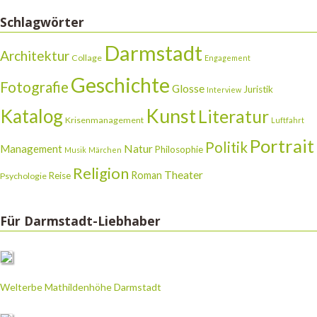
Schlagwörter
Darmstadt
Architektur
Collage
Engagement
Geschichte
Fotografie
Glosse
Juristik
Interview
Katalog
Kunst
Literatur
Krisenmanagement
Luftfahrt
Portrait
Politik
Natur
Management
Philosophie
Musik
Märchen
Religion
Theater
Roman
Reise
Psychologie
Für Darmstadt-Liebhaber
Welterbe Mathildenhöhe Darmstadt