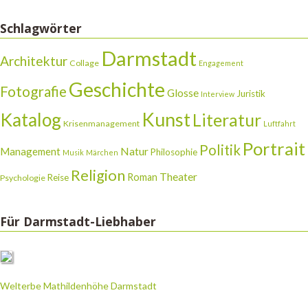
Schlagwörter
Darmstadt
Architektur
Collage
Engagement
Geschichte
Fotografie
Glosse
Juristik
Interview
Katalog
Kunst
Literatur
Krisenmanagement
Luftfahrt
Portrait
Politik
Natur
Management
Philosophie
Musik
Märchen
Religion
Theater
Roman
Reise
Psychologie
Für Darmstadt-Liebhaber
Welterbe Mathildenhöhe Darmstadt