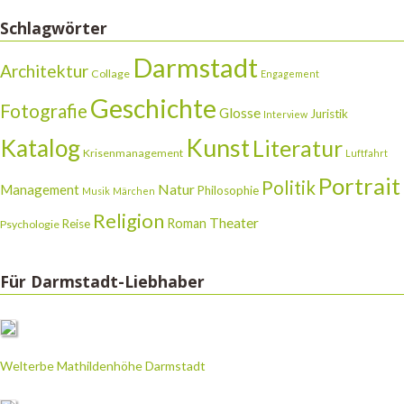
Schlagwörter
Darmstadt
Architektur
Collage
Engagement
Geschichte
Fotografie
Glosse
Juristik
Interview
Katalog
Kunst
Literatur
Krisenmanagement
Luftfahrt
Portrait
Politik
Natur
Management
Philosophie
Musik
Märchen
Religion
Theater
Roman
Reise
Psychologie
Für Darmstadt-Liebhaber
Welterbe Mathildenhöhe Darmstadt