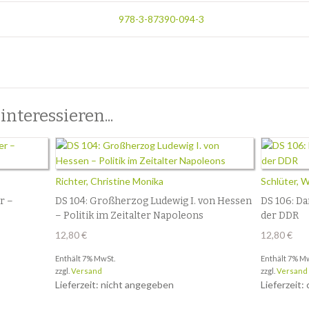
978-3-87390-094-3
nteressieren...
Richter, Christine Monika
Schlüter, 
r –
DS 104: Großherzog Ludewig I. von Hessen
DS 106: Da
– Politik im Zeitalter Napoleons
der DDR
12,80
€
12,80
€
Enthält 7% MwSt.
Enthält 7% M
zzgl.
Versand
zzgl.
Versand
Lieferzeit: nicht angegeben
Lieferzeit: