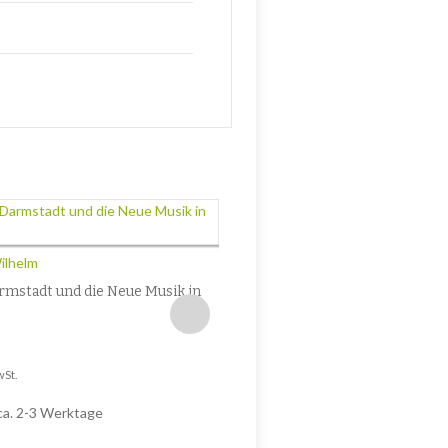
Pfeil, Hartmuth
DS 21: Der Darmstädter Chronis
Wilhelm
Zeichenstift
rmstadt und die Neue Musik in
5,60
€
Enthält 7% MwSt.
zzgl.
Versand
Lieferzeit: nicht angegeben
wSt.
 ca. 2-3 Werktage