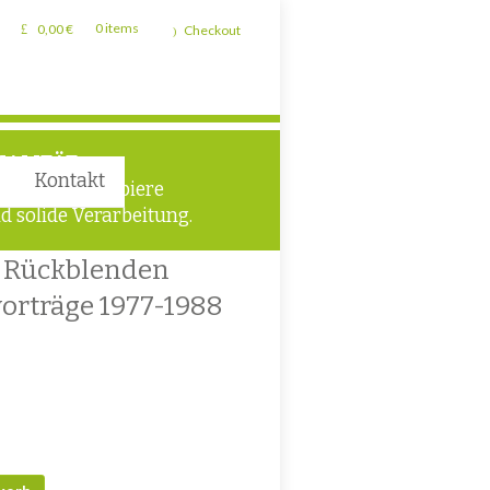
0,00
€
0 items
Checkout
UALITÄT
Kontakt
chwertige Papiere
d solide Verarbeitung.
e Rückblenden
orträge 1977-1988
 Darmstädter Festvorträge 1977-1988 Menge