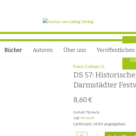
Q
Bücher
Autoren
Über uns
Veröffentlichen
Ho
un
Franz, Eckhart G.
DS 57: Historisch
Darmstädter Festv
8,60
€
Enthält 7% MwSt.
zzgl.
Versand
Lieferzeit: nicht angegeben
DS 57: Historische Rückblenden