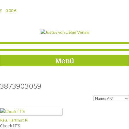
0,00
€
Menü
3873903059
Rau, Hartmut R.
Check IT’S