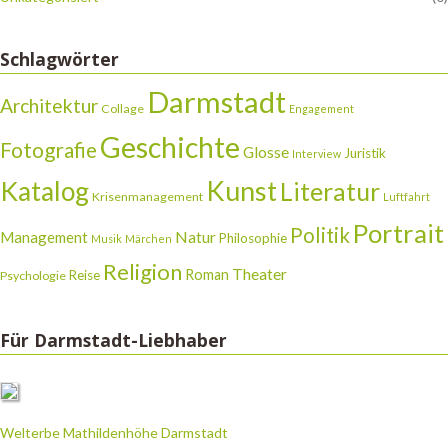
Schlagwörter
Darmstadt
Architektur
Collage
Engagement
Geschichte
Fotografie
Glosse
Juristik
Interview
Katalog
Kunst
Literatur
Krisenmanagement
Luftfahrt
Portrait
Politik
Natur
Management
Philosophie
Musik
Märchen
Religion
Theater
Roman
Reise
Psychologie
Für Darmstadt-Liebhaber
Welterbe Mathildenhöhe Darmstadt