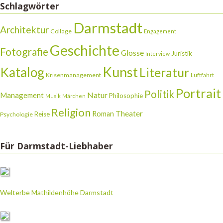
Schlagwörter
Darmstadt
Architektur
Collage
Engagement
Geschichte
Fotografie
Glosse
Juristik
Interview
Katalog
Kunst
Literatur
Krisenmanagement
Luftfahrt
Portrait
Politik
Natur
Management
Philosophie
Musik
Märchen
Religion
Theater
Roman
Reise
Psychologie
Für Darmstadt-Liebhaber
Welterbe Mathildenhöhe Darmstadt