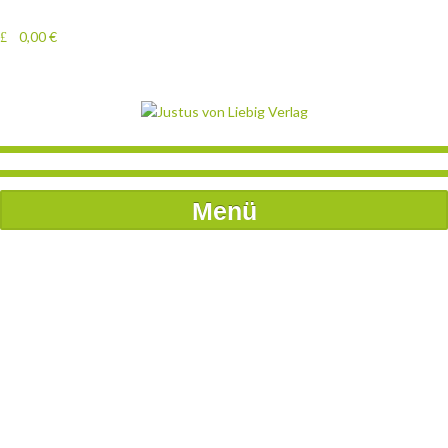
0,00
€
Menü