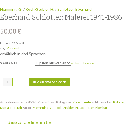
Flemming, G.
/
Roch-Stübler, H.
/
Schlotter, Eberhard
Eberhard Schlotter: Malerei 1941-1986
50,00
€
Enthält 7% MwSt.
zzgl.
Versand
erhältlich in drei Sprachen
VARIANTE
Zurücksetzen
Eberhard Schlotter: Malerei 1941-1986 Menge
In den Warenkorb
Artikelnummer:
978-3-87390-087-5
Kategorie:
Kunstbände
Schlagwörter:
Katalog
,
Kunst
,
Portrait
Autor:
Flemming, G.
,
Roch-Stübler, H.
,
Schlotter, Eberhard
Zusätzliche Information