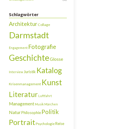
Schlagwörter
Architektur
Collage
Darmstadt
Fotografie
Engagement
Geschichte
Glosse
Katalog
Juristik
Interview
Kunst
Krisenmanagement
Literatur
Luftfahrt
Management
Musik
Märchen
Politik
Natur
Philosophie
Portrait
Reise
Psychologie