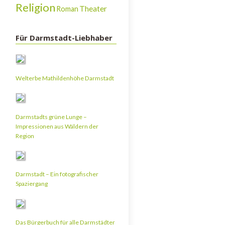
Religion
Theater
Roman
Für Darmstadt-Liebhaber
Welterbe Mathildenhöhe Darmstadt
Darmstadts grüne Lunge –
Impressionen aus Wäldern der
Region
Darmstadt – Ein fotografischer
Spaziergang
Das Bürgerbuch für alle Darmstädter