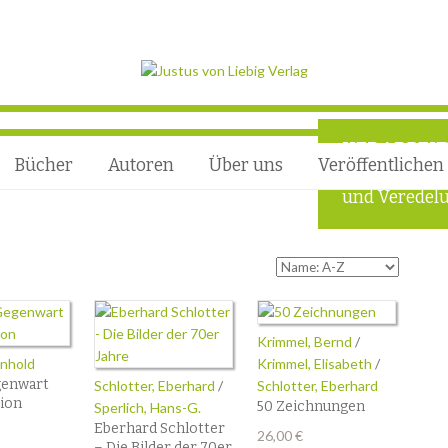
VERARBEI
Bücher
Autoren
Über uns
Veröffentlichen
Außergewöhn
und Veredelu
Krimmel, Bernd
/
inhold
Krimmel, Elisabeth
/
genwart
Schlotter, Eberhard
/
Schlotter, Eberhard
tion
50 Zeichnungen
Sperlich, Hans-G.
Eberhard Schlotter
26,00
€
– Die Bilder der 70er