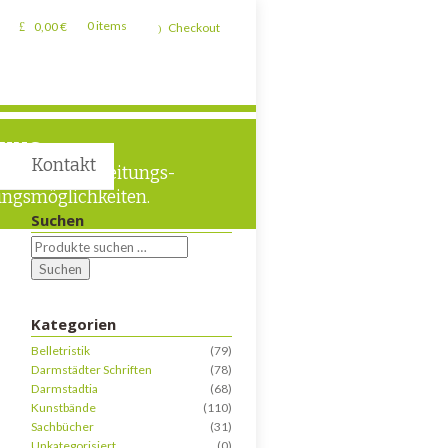
0,00
€
0 items
Checkout
TUNG
Kontakt
liche Verarbeitungs-
ngsmöglichkeiten.
Suchen
Suchen
Kategorien
Belletristik
(79)
Darmstädter Schriften
(78)
Darmstadtia
(68)
Kunstbände
(110)
Sachbücher
(31)
Unkategorisiert
(0)