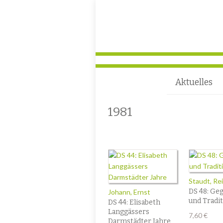
Aktuelles
1981
Staudt, Re
DS 48: Ge
Johann, Ernst
und Tradi
DS 44: Elisabeth
Langgässers
7,60
€
Darmstädter Jahre