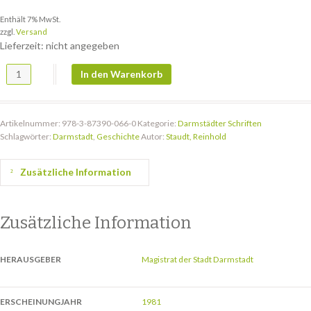
Enthält 7% MwSt.
zzgl.
Versand
Lieferzeit: nicht angegeben
DS 48: Gegenwart und Tradition Menge
In den Warenkorb
Artikelnummer:
978-3-87390-066-0
Kategorie:
Darmstädter Schriften
Schlagwörter:
Darmstadt
,
Geschichte
Autor:
Staudt, Reinhold
Zusätzliche Information
Zusätzliche Information
HERAUSGEBER
Magistrat der Stadt Darmstadt
ERSCHEINUNGJAHR
1981