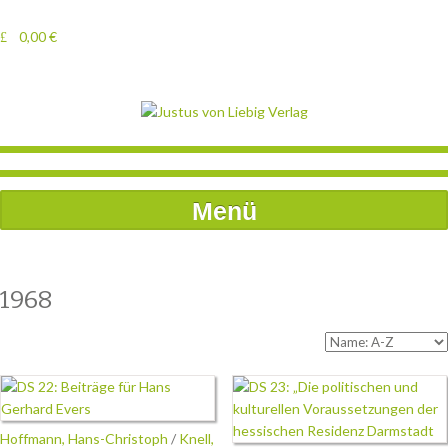
0,00
€
Menü
1968
Hoffmann, Hans-Christoph
/
Knell,