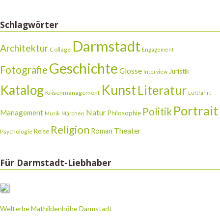
Schlagwörter
Darmstadt
Architektur
Collage
Engagement
Geschichte
Fotografie
Glosse
Juristik
Interview
Katalog
Kunst
Literatur
Krisenmanagement
Luftfahrt
Portrait
Politik
Natur
Management
Philosophie
Musik
Märchen
Religion
Theater
Roman
Reise
Psychologie
Für Darmstadt-Liebhaber
Welterbe Mathildenhöhe Darmstadt