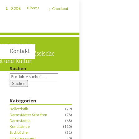
0,00
€
0 items
Checkout
STLERISCH
Kontakt
m für zeitgenössische
t und Kultur.
Suchen
Suchen
Kategorien
Belletristik
(79)
Darmstädter Schriften
(78)
Darmstadtia
(68)
Kunstbände
(110)
Sachbücher
(31)
Unkategorisiert
(0)