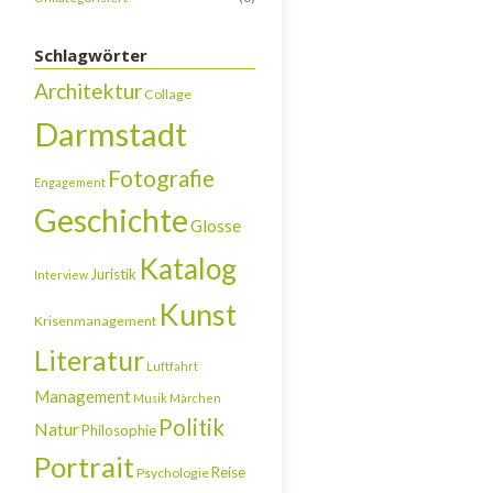
Schlagwörter
Architektur
Collage
Darmstadt
Fotografie
Engagement
Geschichte
Glosse
Katalog
Juristik
Interview
Kunst
Krisenmanagement
Literatur
Luftfahrt
Management
Musik
Märchen
Politik
Natur
Philosophie
Portrait
Reise
Psychologie