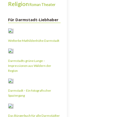
Religion
Theater
Roman
Für Darmstadt-Liebhaber
Welterbe Mathildenhöhe Darmstadt
Darmstadts grüne Lunge –
Impressionen aus Wäldern der
Region
Darmstadt – Ein fotografischer
Spaziergang
Das Bürgerbuch für alle Darmstädter