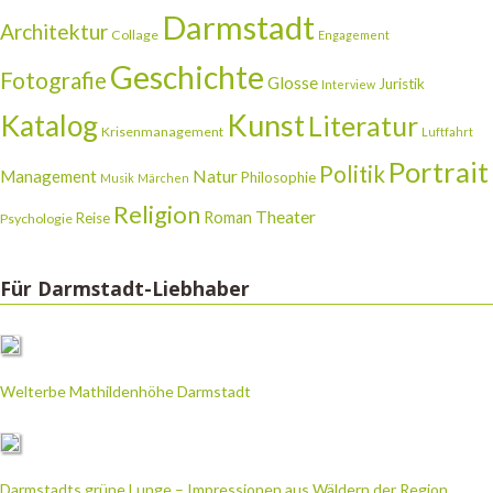
Darmstadt
Architektur
Collage
Engagement
Geschichte
Fotografie
Glosse
Juristik
Interview
Katalog
Kunst
Literatur
Krisenmanagement
Luftfahrt
Portrait
Politik
Natur
Management
Philosophie
Musik
Märchen
Religion
Theater
Roman
Reise
Psychologie
Für Darmstadt-Liebhaber
Welterbe Mathildenhöhe Darmstadt
Darmstadts grüne Lunge – Impressionen aus Wäldern der Region