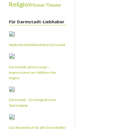
Religion
Theater
Roman
Für Darmstadt-Liebhaber
Welterbe Mathildenhöhe Darmstadt
Darmstadts grüne Lunge –
Impressionen aus Wäldern der
Region
Darmstadt – Ein fotografischer
Spaziergang
Das Bürgerbuch für alle Darmstädter