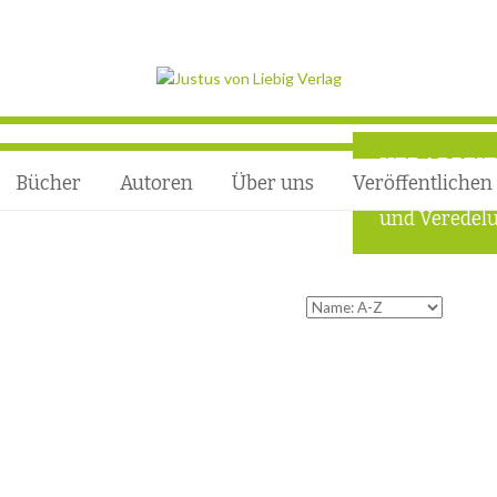
VERARBEI
Bücher
Autoren
Über uns
Veröffentlichen
Außergewöhn
und Veredelu