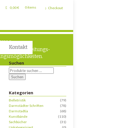
0,00
€
0 items
Checkout
TUNG
Kontakt
liche Verarbeitungs-
ngsmöglichkeiten.
Suchen
Suchen
Kategorien
Belletristik
(79)
Darmstädter Schriften
(78)
Darmstadtia
(68)
Kunstbände
(110)
Sachbücher
(31)
Unkategorisiert
(0)