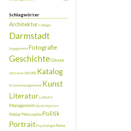
Schlagwörter
Architektur
Collage
Darmstadt
Fotografie
Engagement
Geschichte
Glosse
Katalog
Juristik
Interview
Kunst
Krisenmanagement
Literatur
Luftfahrt
Management
Musik
Märchen
Politik
Natur
Philosophie
Portrait
Reise
Psychologie