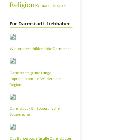
Religion
Theater
Roman
Für Darmstadt-Liebhaber
Welterbe Mathildenhöhe Darmstadt
Darmstadts grüne Lunge –
Impressionen aus Wäldern der
Region
Darmstadt – Ein fotografischer
Spaziergang
Das Bürgerbuch für alle Darmstädter