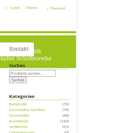
0,00
€
0 items
Checkout
Kontakt
 und Lokalpolitik
tädter Schriftenreihe.
Suchen
Suchen
Kategorien
Belletristik
(79)
Darmstädter Schriften
(78)
Darmstadtia
(68)
Kunstbände
(110)
Sachbücher
(31)
Unkategorisiert
(0)