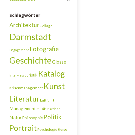
Schlagwörter
Architektur
Collage
Darmstadt
Fotografie
Engagement
Geschichte
Glosse
Katalog
Juristik
Interview
Kunst
Krisenmanagement
Literatur
Luftfahrt
Management
Musik
Märchen
Politik
Natur
Philosophie
Portrait
Reise
Psychologie