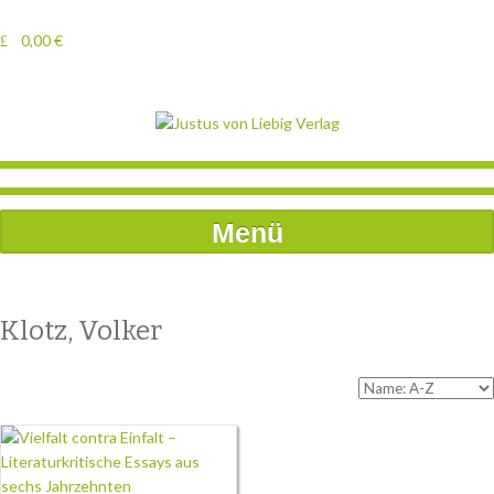
0,00
€
Menü
Klotz, Volker