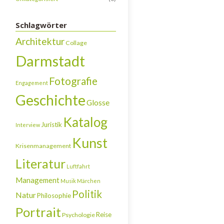
Schlagwörter
Architektur
Collage
Darmstadt
Fotografie
Engagement
Geschichte
Glosse
Katalog
Juristik
Interview
Kunst
Krisenmanagement
Literatur
Luftfahrt
Management
Musik
Märchen
Politik
Natur
Philosophie
Portrait
Reise
Psychologie