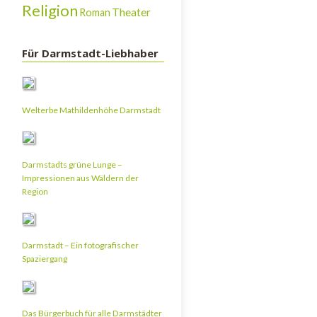
Religion
Theater
Roman
Für Darmstadt-Liebhaber
Welterbe Mathildenhöhe Darmstadt
Darmstadts grüne Lunge –
Impressionen aus Wäldern der
Region
Darmstadt – Ein fotografischer
Spaziergang
Das Bürgerbuch für alle Darmstädter