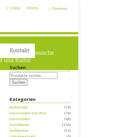
0,00
€
0 items
Checkout
STLERISCH
Kontakt
m für zeitgenössische
t und Kultur.
Suchen
Suchen
Kategorien
Belletristik
(79)
Darmstädter Schriften
(78)
Darmstadtia
(68)
Kunstbände
(110)
Sachbücher
(31)
Unkategorisiert
(0)