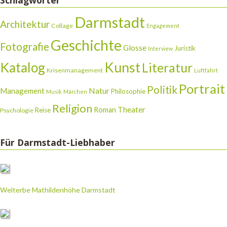
Schlagwörter
Darmstadt
Architektur
Collage
Engagement
Geschichte
Fotografie
Glosse
Juristik
Interview
Katalog
Kunst
Literatur
Krisenmanagement
Luftfahrt
Portrait
Politik
Natur
Management
Philosophie
Musik
Märchen
Religion
Theater
Roman
Reise
Psychologie
Für Darmstadt-Liebhaber
Welterbe Mathildenhöhe Darmstadt