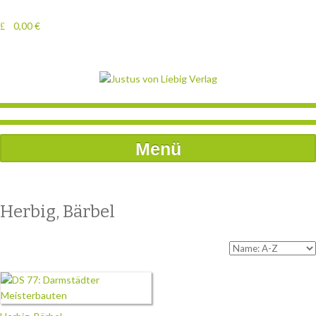
0,00
€
Menü
Herbig, Bärbel