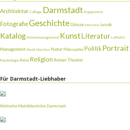
Darmstadt
Architektur
Collage
Engagement
Geschichte
Fotografie
Glosse
Juristik
Interview
Katalog
Kunst
Literatur
Krisenmanagement
Luftfahrt
Portrait
Politik
Natur
Management
Philosophie
Musik
Märchen
Religion
Theater
Roman
Reise
Psychologie
Für Darmstadt-Liebhaber
Welterbe Mathildenhöhe Darmstadt