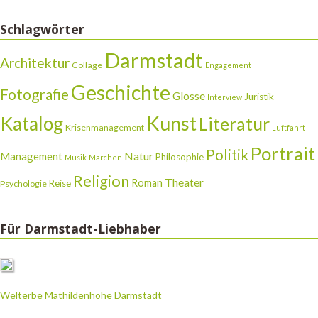
Schlagwörter
Darmstadt
Architektur
Collage
Engagement
Geschichte
Fotografie
Glosse
Juristik
Interview
Katalog
Kunst
Literatur
Krisenmanagement
Luftfahrt
Portrait
Politik
Natur
Management
Philosophie
Musik
Märchen
Religion
Theater
Roman
Reise
Psychologie
Für Darmstadt-Liebhaber
Welterbe Mathildenhöhe Darmstadt