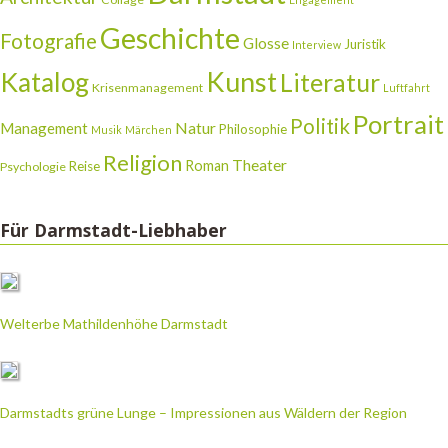
Geschichte
Fotografie
Glosse
Juristik
Interview
Katalog
Kunst
Literatur
Krisenmanagement
Luftfahrt
Portrait
Politik
Natur
Management
Philosophie
Musik
Märchen
Religion
Theater
Roman
Reise
Psychologie
Für Darmstadt-Liebhaber
Welterbe Mathildenhöhe Darmstadt
Darmstadts grüne Lunge – Impressionen aus Wäldern der Region