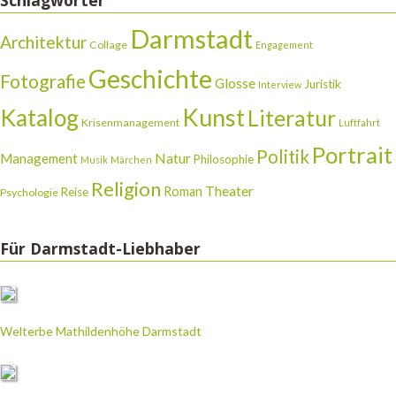
Schlagwörter
Darmstadt
Architektur
Collage
Engagement
Geschichte
Fotografie
Glosse
Juristik
Interview
Katalog
Kunst
Literatur
Krisenmanagement
Luftfahrt
Portrait
Politik
Natur
Management
Philosophie
Musik
Märchen
Religion
Theater
Roman
Reise
Psychologie
Für Darmstadt-Liebhaber
Welterbe Mathildenhöhe Darmstadt