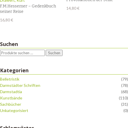
Drawert, Kurt
F.M.Hessemer – Gedenkbuch
14,80
€
seiner Reise
16,80
€
Suchen
Suchen
Kategorien
Belletristik
(79)
Darmstädter Schriften
(78)
Darmstadtia
(68)
Kunstbände
(110)
Sachbücher
(31)
Unkategorisiert
(0)