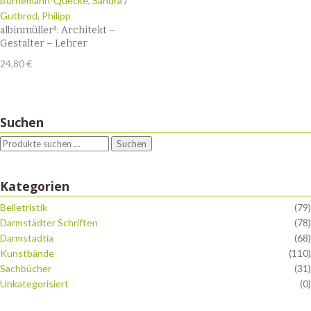
Bornemann-Quecke, Sandra
/
Gutbrod, Philipp
albinmüller³: Architekt –
Gestalter – Lehrer
24,80
€
Suchen
Suchen
Kategorien
Belletristik
(79)
Darmstädter Schriften
(78)
Darmstadtia
(68)
Kunstbände
(110)
Sachbücher
(31)
Unkategorisiert
(0)