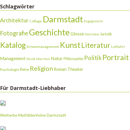
Schlagwörter
Darmstadt
Architektur
Collage
Engagement
Geschichte
Fotografie
Glosse
Juristik
Interview
Katalog
Kunst
Literatur
Krisenmanagement
Luftfahrt
Portrait
Politik
Natur
Management
Philosophie
Musik
Märchen
Religion
Theater
Roman
Reise
Psychologie
Für Darmstadt-Liebhaber
Welterbe Mathildenhöhe Darmstadt